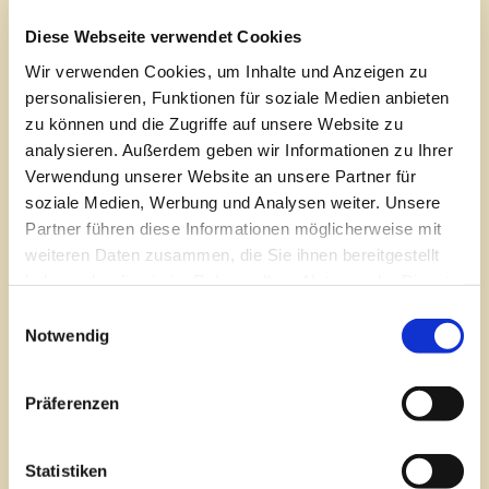
29643 Neuenkirchen-Tewel
Diese Webseite verwendet Cookies
Telefon:
05195 343
Wir verwenden Cookies, um Inhalte und Anzeigen zu
E-Mail:
info@meyer-rolladen.de
personalisieren, Funktionen für soziale Medien anbieten
zu können und die Zugriffe auf unsere Website zu
Inhaber: Axel Meyer
analysieren. Außerdem geben wir Informationen zu Ihrer
Verwendung unserer Website an unsere Partner für
Registergericht: Handelsregister Lüneburg
soziale Medien, Werbung und Analysen weiter. Unsere
Registernummer: HRA 202560
Partner führen diese Informationen möglicherweise mit
weiteren Daten zusammen, die Sie ihnen bereitgestellt
haben oder die sie im Rahmen Ihrer Nutzung der Dienste
Handwerkskammer: Lüneburg-Stade
gesammelt haben.
Einwilligungsauswahl
USt-IdNr.: DE307862082
Notwendig
Wir sind nicht bereit oder verpflichtet, an
Präferenzen
Streitbeilegungsverfahren vor einer
Verbraucherschlichtungsstelle teilzunehmen.
Statistiken